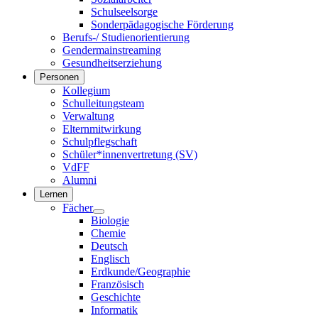
Schulseelsorge
Sonderpädagogische Förderung
Berufs-/ Studienorientierung
Gendermainstreaming
Gesundheitserziehung
Personen
Kollegium
Schulleitungsteam
Verwaltung
Elternmitwirkung
Schulpflegschaft
Schüler*innenvertretung (SV)
VdFF
Alumni
Lernen
Fächer
Biologie
Chemie
Deutsch
Englisch
Erdkunde/Geographie
Französisch
Geschichte
Informatik