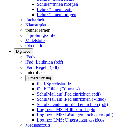
Schüler*innen morgen
Lehrer*innen heute
Lehrer*innen morgen
Facharbeit
Klausurplan
trenner lernen
Erprobungsstufe
Mittelstufe
Oberstufe
Digitales
iPads
iPad: Leitlinien (pdf)
iPad: Regeln (pdf)
unter iPads
Unterstützung
iPad-Sprechstunde
iPad: Hilfen (Edumaps)
SchulMail auf iPad einrichten (pdf)
SchulMail auf iPad einrichten (Video)
Schulkalender auf iPad einrichten (pdf)
Logineo LMS: Hilfe zum Login
Logineo LMS: Lösungen hochladen (pdf)
Logineo LMS: Unterstützungsvideos
Medienscouts