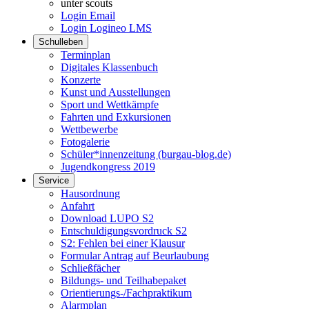
unter scouts
Login Email
Login Logineo LMS
Schulleben
Terminplan
Digitales Klassenbuch
Konzerte
Kunst und Ausstellungen
Sport und Wettkämpfe
Fahrten und Exkursionen
Wettbewerbe
Fotogalerie
Schüler*innenzeitung (burgau-blog.de)
Jugendkongress 2019
Service
Hausordnung
Anfahrt
Download LUPO S2
Entschuldigungsvordruck S2
S2: Fehlen bei einer Klausur
Formular Antrag auf Beurlaubung
Schließfächer
Bildungs- und Teilhabepaket
Orientierungs-/Fachpraktikum
Alarmplan