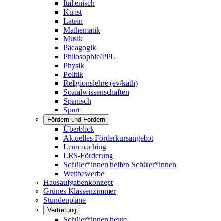
Italienisch
Kunst
Latein
Mathematik
Musik
Pädagogik
Philosophie/PPL
Physik
Politik
Religionslehre (ev/kath)
Sozialwissenschaften
Spanisch
Sport
Fördern und Fordern
Überblick
Aktuelles Förderkursangebot
Lerncoaching
LRS-Förderung
Schüler*innen helfen Schüler*innen
Wettbewerbe
Hausaufgabenkonzept
Grünes Klassenzimmer
Stundenpläne
Vertretung
Schüler*innen heute