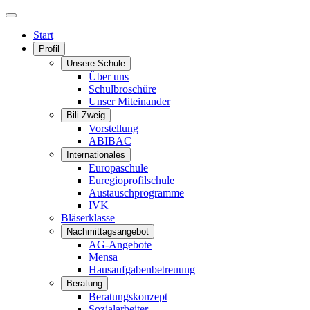
Start
Profil
Unsere Schule
Über uns
Schulbroschüre
Unser Miteinander
Bili-Zweig
Vorstellung
ABIBAC
Internationales
Europaschule
Euregioprofilschule
Austauschprogramme
IVK
Bläserklasse
Nachmittagsangebot
AG-Angebote
Mensa
Hausaufgabenbetreuung
Beratung
Beratungskonzept
Sozialarbeiter