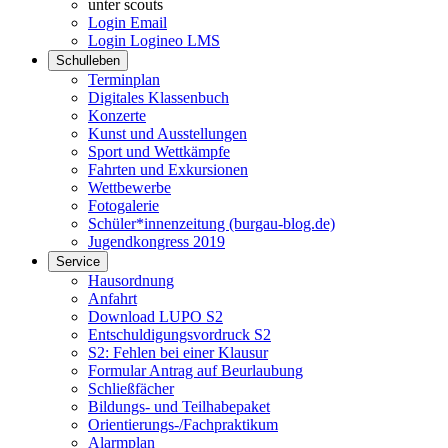
unter scouts
Login Email
Login Logineo LMS
Schulleben
Terminplan
Digitales Klassenbuch
Konzerte
Kunst und Ausstellungen
Sport und Wettkämpfe
Fahrten und Exkursionen
Wettbewerbe
Fotogalerie
Schüler*innenzeitung (burgau-blog.de)
Jugendkongress 2019
Service
Hausordnung
Anfahrt
Download LUPO S2
Entschuldigungsvordruck S2
S2: Fehlen bei einer Klausur
Formular Antrag auf Beurlaubung
Schließfächer
Bildungs- und Teilhabepaket
Orientierungs-/Fachpraktikum
Alarmplan