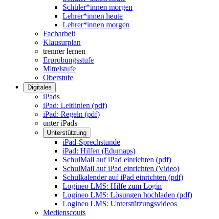
Schüler*innen morgen
Lehrer*innen heute
Lehrer*innen morgen
Facharbeit
Klausurplan
trenner lernen
Erprobungsstufe
Mittelstufe
Oberstufe
Digitales
iPads
iPad: Leitlinien (pdf)
iPad: Regeln (pdf)
unter iPads
Unterstützung
iPad-Sprechstunde
iPad: Hilfen (Edumaps)
SchulMail auf iPad einrichten (pdf)
SchulMail auf iPad einrichten (Video)
Schulkalender auf iPad einrichten (pdf)
Logineo LMS: Hilfe zum Login
Logineo LMS: Lösungen hochladen (pdf)
Logineo LMS: Unterstützungsvideos
Medienscouts