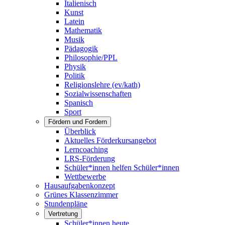
Italienisch
Kunst
Latein
Mathematik
Musik
Pädagogik
Philosophie/PPL
Physik
Politik
Religionslehre (ev/kath)
Sozialwissenschaften
Spanisch
Sport
Fördern und Fordern
Überblick
Aktuelles Förderkursangebot
Lerncoaching
LRS-Förderung
Schüler*innen helfen Schüler*innen
Wettbewerbe
Hausaufgabenkonzept
Grünes Klassenzimmer
Stundenpläne
Vertretung
Schüler*innen heute