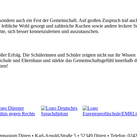
ondern auch ein Fest der Gemeinschaft. Auf großen Zuspruch traf auch
as leibliche Wohl gesorgt und zahlreiche Kuchen sowie andere leckere 
hte, sich besser kennenzulernen und auszutauschen.
 Erfolg. Die Schülerinnen und Schüler zeigten nicht nur ihr Wissen üb
chule und Elternhaus und stärkte das Gemeinschaftsgefühl innerhalb de
ben!
nasium Düren • Karl-Arnold-Straße 5 • 52349 Düren • Telefon: 024