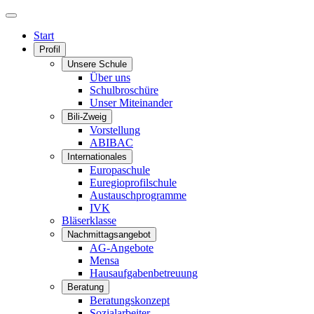
Start
Profil
Unsere Schule
Über uns
Schulbroschüre
Unser Miteinander
Bili-Zweig
Vorstellung
ABIBAC
Internationales
Europaschule
Euregioprofilschule
Austauschprogramme
IVK
Bläserklasse
Nachmittagsangebot
AG-Angebote
Mensa
Hausaufgabenbetreuung
Beratung
Beratungskonzept
Sozialarbeiter