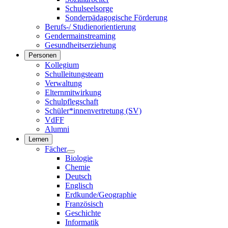
Schulseelsorge
Sonderpädagogische Förderung
Berufs-/ Studienorientierung
Gendermainstreaming
Gesundheitserziehung
Personen
Kollegium
Schulleitungsteam
Verwaltung
Elternmitwirkung
Schulpflegschaft
Schüler*innenvertretung (SV)
VdFF
Alumni
Lernen
Fächer
Biologie
Chemie
Deutsch
Englisch
Erdkunde/Geographie
Französisch
Geschichte
Informatik