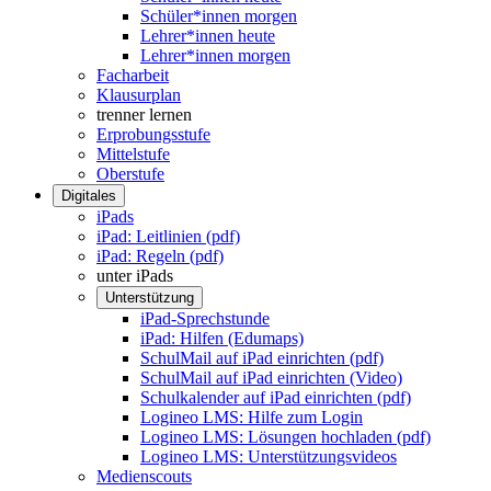
Schüler*innen morgen
Lehrer*innen heute
Lehrer*innen morgen
Facharbeit
Klausurplan
trenner lernen
Erprobungsstufe
Mittelstufe
Oberstufe
Digitales
iPads
iPad: Leitlinien (pdf)
iPad: Regeln (pdf)
unter iPads
Unterstützung
iPad-Sprechstunde
iPad: Hilfen (Edumaps)
SchulMail auf iPad einrichten (pdf)
SchulMail auf iPad einrichten (Video)
Schulkalender auf iPad einrichten (pdf)
Logineo LMS: Hilfe zum Login
Logineo LMS: Lösungen hochladen (pdf)
Logineo LMS: Unterstützungsvideos
Medienscouts