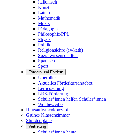
Italienisch
Kunst
Latein
Mathematik
Musik
Pädagogik
Philosophie/PPL
Physik
Politik
Religionslehre (ev/kath)
Sozialwissenschaften
Spanisch
Sport
Fördern und Fordern
Überblick
Aktuelles Förderkursangebot
Lerncoaching
LRS-Förderung
Schüler*innen helfen Schüler*innen
Wettbewerbe
Hausaufgabenkonzept
Grünes Klassenzimmer
Stundenpläne
Vertretung
Schüler*innen heute