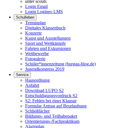
unter scouts
Login Email
Login Logineo LMS
Schulleben
Terminplan
Digitales Klassenbuch
Konzerte
Kunst und Ausstellungen
Sport und Wettkämpfe
Fahrten und Exkursionen
Wettbewerbe
Fotogalerie
Schüler*innenzeitung (burgau-blog.de)
Jugendkongress 2019
Service
Hausordnung
Anfahrt
Download LUPO S2
Entschuldigungsvordruck S2
S2: Fehlen bei einer Klausur
Formular Antrag auf Beurlaubung
Schließfächer
Bildungs- und Teilhabepaket
Orientierungs-/Fachpraktikum
Alarmplan