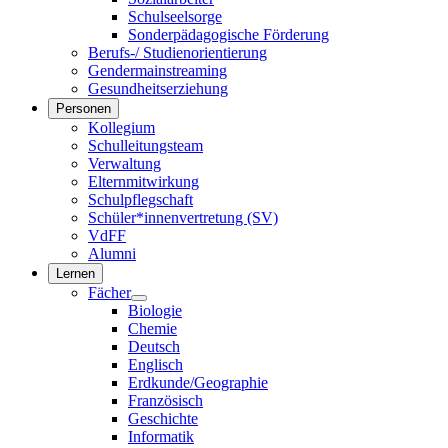
Schulseelsorge
Sonderpädagogische Förderung
Berufs-/ Studienorientierung
Gendermainstreaming
Gesundheitserziehung
Personen
Kollegium
Schulleitungsteam
Verwaltung
Elternmitwirkung
Schulpflegschaft
Schüler*innenvertretung (SV)
VdFF
Alumni
Lernen
Fächer
Biologie
Chemie
Deutsch
Englisch
Erdkunde/Geographie
Französisch
Geschichte
Informatik