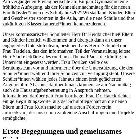
Am vergangenen Freitag herrschte am Burgau-Gymnasium eine
fröhliche Aufregung, als der Kennenlernnachmittag für die neuen
Fünftklässler*innen des Schuljahres2025/26 stattfand. Kinder, Eltern
und Geschwister strömten in die Aula, um die neue Schule und ihre
zukünftigen Klassenkamerad*innen kennenzulernen.
Unser kommissarischer Schulleiter Herr Dr Heidbüchel hieß Eltern
und Kinder herzlich willkommen und übergab dann an unser
engagiertes Unterstufenteam, bestehend aus Herrn Schindel und
Frau Tasdelen, das den informativen Teil der Veranstaltung leitete.
Herr Starke erklärte alles rund ums Thema IPads, die künftig im
Unterricht eingesetzt werden, Frau Dorißen stellte das
Beratungsteam vor und informierte über die Unterstützung, die den
Schüler*innen während ihrer Schulzeit zur Verfügung steht. Unsere
Schüler*innen wählen jedes Jahr aus einem breit gefächerten
Angebot ihre AGs aus, darüber hinaus können sie am Nachmittag
auch die Hausaufgabenbetreuung in Anspruch nehmen.
Infomationen darüber gab Frau Korfhage. Frau Dr. Hauck richtet
einige Begrüßungsworte aus der Schulpflegschaft an die neuen
Eltern und Frau Kurth machte auf unseren Förderverein
aufmerksam, der uns schon zahlreiche Anschaffungen und Projekte
ermöglichte.
Erste Begegnungen und gemeinsames