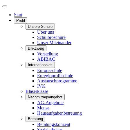
Start
Profil
Unsere Schule
Über uns
Schulbroschüre
Unser Miteinander
Bili-Zweig
Vorstellung
ABIBAC
Internationales
Europaschule
Euregioprofilschule
Austauschprogramme
IVK
Bläserklasse
Nachmittagsangebot
AG-Angebote
Mensa
Hausaufgabenbetreuung
Beratung
Beratungskonzept
Sozialarbeiter