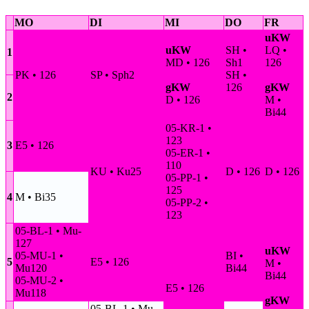
MO
DI
MI
DO
FR
uKW
uKW
SH •
LQ •
1
MD • 126
Sh1
126
PK • 126
SP • Sph2
SH •
gKW
126
gKW
2
D • 126
M •
Bi44
05-KR-1 •
123
3
E5 • 126
05-ER-1 •
110
KU • Ku25
D • 126
D • 126
05-PP-1 •
125
4
M • Bi35
05-PP-2 •
123
05-BL-1 • Mu-
127
uKW
05-MU-1 •
BI •
5
E5 • 126
M •
Mu120
Bi44
Bi44
05-MU-2 •
E5 • 126
Mu118
gKW
05-BL-1 • Mu-