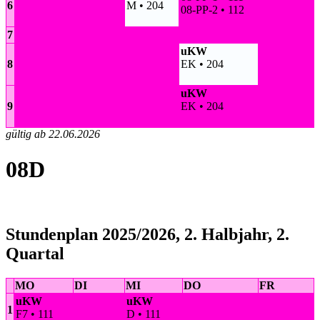
6
M • 204
08-PP-2 • 112
7
uKW
8
EK • 204
uKW
9
EK • 204
gültig ab 22.06.2026
08D
Stundenplan 2025/2026, 2. Halbjahr, 2.
Quartal
MO
DI
MI
DO
FR
uKW
uKW
1
F7 • 111
D • 111