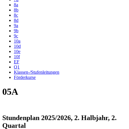
8a
8b
8c
8d
9a
9b
9c
10a
10d
10e
10f
EF
Q1
Klassen-/Stufenleitungen
Förderkurse
05A
Stundenplan 2025/2026, 2. Halbjahr, 2.
Quartal