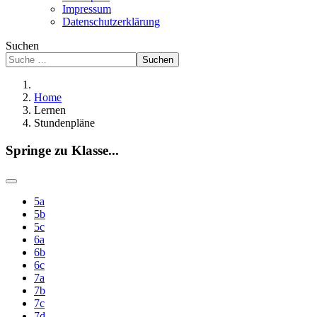
Impressum
Datenschutzerklärung
Suchen
Suchen
Home
Lernen
Stundenpläne
Springe zu Klasse...
5a
5b
5c
6a
6b
6c
7a
7b
7c
7d