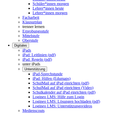
Schüler*innen morgen
Lehrer*innen heute
Lehrer*innen morgen
Facharbeit
Klausurplan
trenner lernen
Erprobungsstufe
Mittelstufe
Oberstufe
Digitales
iPads
iPad: Leitlinien (pdf)
iPad: Regeln (pdf)
unter iPads
Unterstützung
iPad-Sprechstunde
iPad: Hilfen (Edumaps)
SchulMail auf iPad einrichten (pdf)
SchulMail auf iPad einrichten (Video)
Schulkalender auf iPad einrichten (pdf)
Logineo LMS: Hilfe zum Login
Logineo LMS: Lösungen hochladen (pdf)
Logineo LMS: Unterstützungsvideos
Medienscouts