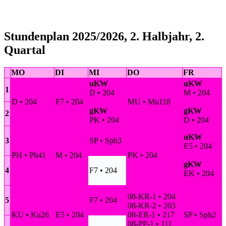
Stundenplan 2025/2026, 2. Halbjahr, 2.
Quartal
MO
DI
MI
DO
FR
uKW
uKW
1
D • 204
M • 204
D • 204
F7 • 204
MU • Mu118
gKW
gKW
2
PK • 204
D • 204
uKW
3
SP • Sph3
E5 • 204
PH • Ph41
M • 204
PK • 204
gKW
4
F7 • 204
EK • 204
08-KR-1 • 204
5
F7 • 204
08-KR-2 • 203
KU • Ku26
E5 • 204
08-ER-1 • 217
SP • Sph2
08-PP-1 • 111