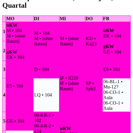
Quartal
MO
DI
MI
DO
FR
uKW
M • 104
uKW
1
M • 104
M • [ohne
EK • 104
M • [ohne
M • [ohne
KU •
Raum]
Raum]
Raum]
Ku23
gKW
2
gKW
GE • 104
EK • 104
3
D • 104
E5 • 104
IF • If228
06-BL-1 •
IF • [ohne
SP •
E5 • 104
Mu-127
Raum]
Sph2
06-CO-1 •
4
LQ • 104
Aula
06-CO-1 •
Aula
06-KR-1 •
102
5
GE • 104
06-KR-2 •
uKW
224