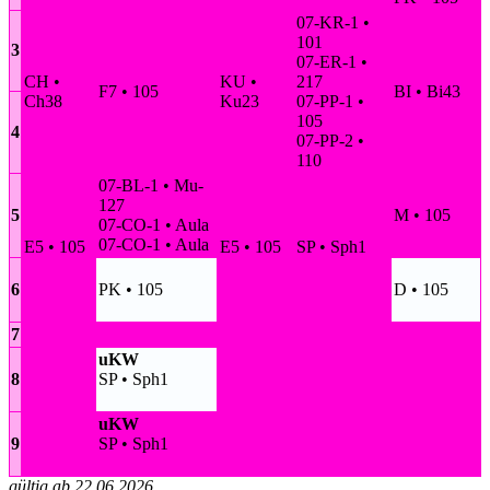
07-KR-1 •
101
3
07-ER-1 •
CH •
KU •
217
F7 • 105
BI • Bi43
Ch38
Ku23
07-PP-1 •
105
4
07-PP-2 •
110
07-BL-1 • Mu-
127
5
M • 105
07-CO-1 • Aula
07-CO-1 • Aula
E5 • 105
E5 • 105
SP • Sph1
6
PK • 105
D • 105
7
uKW
8
SP • Sph1
uKW
9
SP • Sph1
gültig ab 22.06.2026