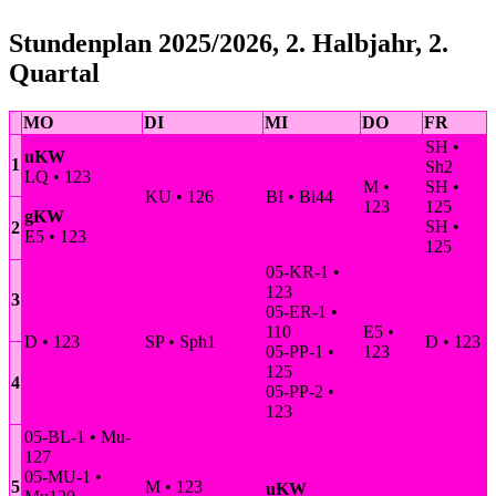
Stundenplan 2025/2026, 2. Halbjahr, 2.
Quartal
MO
DI
MI
DO
FR
SH •
uKW
1
Sh2
LQ • 123
M •
SH •
KU • 126
BI • Bi44
123
125
gKW
SH •
2
E5 • 123
125
05-KR-1 •
123
3
05-ER-1 •
110
E5 •
D • 123
SP • Sph1
D • 123
05-PP-1 •
123
125
4
05-PP-2 •
123
05-BL-1 • Mu-
127
05-MU-1 •
5
M • 123
uKW