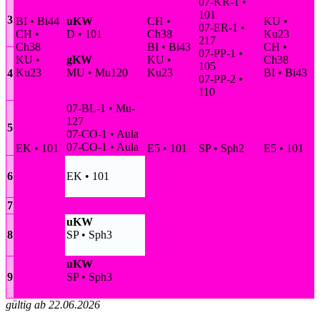
07-KR-1 •
101
3
BI • Bi44
uKW
CH •
KU •
07-ER-1 •
CH •
D • 101
Ch38
Ku23
217
Ch38
BI • Bi43
CH •
07-PP-1 •
KU •
gKW
KU •
Ch38
105
Ku23
MU • Mu120
Ku23
BI • Bi43
4
07-PP-2 •
110
07-BL-1 • Mu-
127
5
07-CO-1 • Aula
07-CO-1 • Aula
EK • 101
E5 • 101
SP • Sph2
E5 • 101
6
EK • 101
7
uKW
8
SP • Sph3
uKW
9
SP • Sph3
gültig ab 22.06.2026