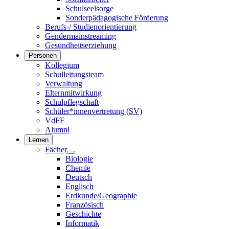
Schulseelsorge
Sonderpädagogische Förderung
Berufs-/ Studienorientierung
Gendermainstreaming
Gesundheitserziehung
Personen
Kollegium
Schulleitungsteam
Verwaltung
Elternmitwirkung
Schulpflegschaft
Schüler*innenvertretung (SV)
VdFF
Alumni
Lernen
Fächer
Biologie
Chemie
Deutsch
Englisch
Erdkunde/Geographie
Französisch
Geschichte
Informatik