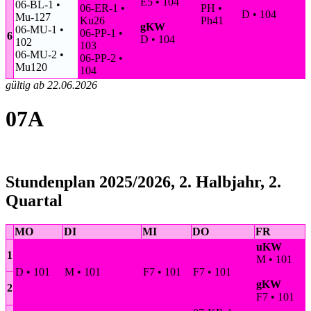
E5 • 104
06-BL-1 •
06-ER-1 •
PH •
D • 104
Mu-127
Ku26
Ph41
gKW
06-MU-1 •
06-PP-1 •
6
D • 104
102
103
06-MU-2 •
06-PP-2 •
Mu120
104
gültig ab 22.06.2026
07A
Stundenplan 2025/2026, 2. Halbjahr, 2.
Quartal
MO
DI
MI
DO
FR
uKW
1
M • 101
D • 101
M • 101
F7 • 101
F7 • 101
gKW
2
F7 • 101