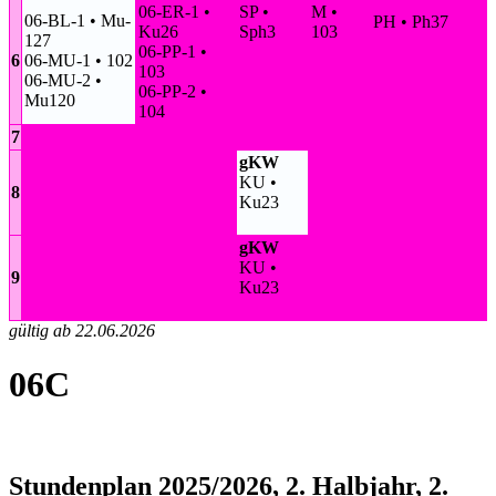
06-ER-1 •
SP •
M •
06-BL-1 • Mu-
PH • Ph37
Ku26
Sph3
103
127
06-PP-1 •
6
06-MU-1 • 102
103
06-MU-2 •
06-PP-2 •
Mu120
104
7
gKW
KU •
8
Ku23
gKW
KU •
9
Ku23
gültig ab 22.06.2026
06C
Stundenplan 2025/2026, 2. Halbjahr, 2.