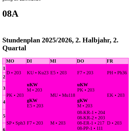
08A
Stundenplan 2025/2026, 2. Halbjahr, 2.
Quartal
MO
DI
MI
DO
FR
1
D • 203
KU • Ku23
E5 • 203
F7 • 203
PH • Ph36
2
uKW
uKW
3
M • 203
PK • 203
PK • 203
MU • Mu118
EK • 203
gKW
gKW
4
E5 • 203
M • 203
08-KR-1 • 204
5
08-KR-2 • 203
SP • Sph3
F7 • 203
M • 203
08-ER-1 • 217
D • 203
08-PP-1 • 111
6