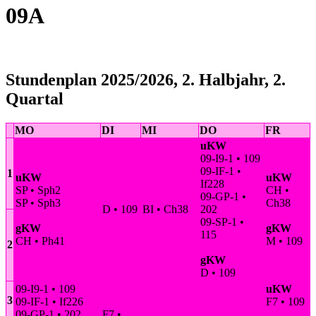
09A
Stundenplan 2025/2026, 2. Halbjahr, 2.
Quartal
MO
DI
MI
DO
FR
uKW
09-I9-1 • 109
09-IF-1 •
1
uKW
uKW
If228
SP • Sph2
CH •
09-GP-1 •
SP • Sph3
Ch38
D • 109
BI • Ch38
202
09-SP-1 •
gKW
gKW
115
CH • Ph41
M • 109
2
gKW
D • 109
09-I9-1 • 109
uKW
3
09-IF-1 • If226
F7 • 109
09-GP-1 • 202
F7 •