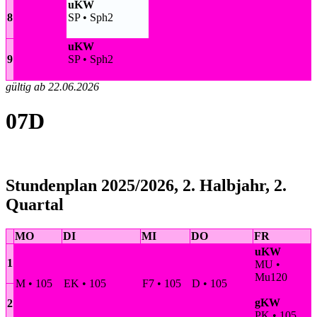
uKW
8
SP • Sph2
uKW
9
SP • Sph2
gültig ab 22.06.2026
07D
Stundenplan 2025/2026, 2. Halbjahr, 2.
Quartal
MO
DI
MI
DO
FR
uKW
1
MU •
Mu120
M • 105
EK • 105
F7 • 105
D • 105
gKW
2
PK • 105