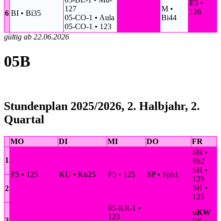
E5 •
127
M •
126
6
BI • Bi35
05-CO-1 • Aula
Bi44
05-CO-1 • 123
gültig ab 22.06.2026
05B
Stundenplan 2025/2026, 2. Halbjahr, 2.
Quartal
MO
DI
MI
DO
FR
SH •
1
Sh2
SH •
F5 • 125
KU • Ku25
F5 • 125
SP • Sph1
125
SH •
2
125
05-KR-1 •
uKW
123
3