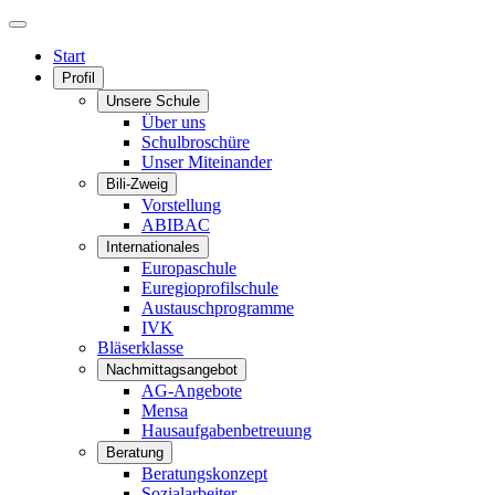
Start
Profil
Unsere Schule
Über uns
Schulbroschüre
Unser Miteinander
Bili-Zweig
Vorstellung
ABIBAC
Internationales
Europaschule
Euregioprofilschule
Austauschprogramme
IVK
Bläserklasse
Nachmittagsangebot
AG-Angebote
Mensa
Hausaufgabenbetreuung
Beratung
Beratungskonzept
Sozialarbeiter