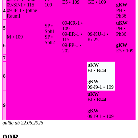
E5 • 109
GE • 109
09-SP-1 • 115
109
gKW
09-IF-1 • [ohne
PH •
4
Raum]
Ph36
09-KR-1 •
uKW
SP •
5
109
PH •
Sph1
09-ER-1 •
09-KU-1 •
Ph36
M • 109
SP •
115
Ku25
Sph2
09-PP-1 •
gKW
6
202
E5 • 109
7
uKW
BI • Bi44
8
gKW
09-I9-1 • 109
uKW
BI • Bi44
9
gKW
09-I9-1 • 109
gültig ab 22.06.2026
09B