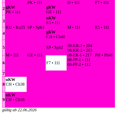
PK • 111
D • 111
F7 • 111
gKW
gKW
2
PK • 111
GE • 111
uKW
3
E5 • 111
KU • Ku25
SP • Sph3
M • 111
E5 • 111
gKW
4
CH • Ch40
08-KR-1 • 204
5
SP • Sph2
08-KR-2 • 203
M • 111
GE • 111
08-ER-1 • 217
PH • Ph41
08-PP-1 • 111
6
F7 • 111
08-PP-2 • 112
7
uKW
8
CH • Ch38
uKW
9
CH • Ch38
gültig ab 22.06.2026