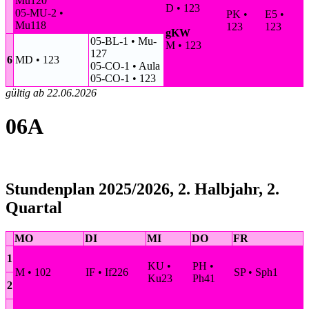
Mu120
D • 123
05-MU-2 •
PK •
E5 •
Mu118
123
123
gKW
05-BL-1 • Mu-
M • 123
127
6
MD • 123
05-CO-1 • Aula
05-CO-1 • 123
gültig ab 22.06.2026
06A
Stundenplan 2025/2026, 2. Halbjahr, 2.
Quartal
MO
DI
MI
DO
FR
1
KU •
PH •
M • 102
IF • If226
SP • Sph1
Ku23
Ph41
2