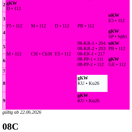
gKW
2
D • 112
uKW
3
E5 • 112
F5 • 112
M • 112
D • 112
PB • 112
gKW
4
SP • Sph1
08-KR-1 • 204
uKW
5
08-KR-2 • 203
PB • 112
M • 112
CH • Ch38
E5 • 112
08-ER-1 • 217
08-PP-1 • 111
gKW
6
08-PP-2 • 112
GE • 112
7
gKW
8
KU • Ku26
gKW
9
KU • Ku26
gültig ab 22.06.2026
08C