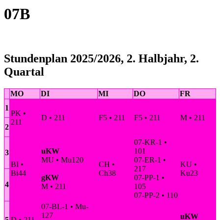
07B
Stundenplan 2025/2026, 2. Halbjahr, 2.
Quartal
MO
DI
MI
DO
FR
1
PK •
D • 211
F5 • 211
F5 • 211
M • 211
211
2
07-KR-1 •
uKW
101
3
MU • Mu120
07-ER-1 •
BI •
CH •
KU •
217
Bi44
Ch38
Ku23
gKW
07-PP-1 •
4
M • 211
105
07-PP-2 • 110
07-BL-1 • Mu-
127
uKW
5
D • 211