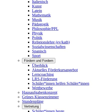
Italienisch
Kunst
Latein
Mathematik
Musik
Pädagogik
Philosophie/PPL
Physik
Politik
Religionslehre (ev/kath)
Sozialwissenschaften
Spanisch
Sport
Fördern und Fordern
Überblick
Aktuelles Förderkursangebot
Lerncoaching
LRS-Förderung
Schüler*innen helfen Schüler*innen
Wettbewerbe
Hausaufgabenkonzept
Grünes Klassenzimmer
Stundenpläne
Vertretung
Schüler*innen heute