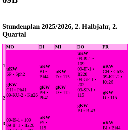
Stundenplan 2025/2026, 2. Halbjahr, 2.
Quartal
MO
DI
MI
DO
FR
uKW
09-I9-1 •
109
1
uKW
uKW
uKW
09-IF-1 •
BI •
uKW
CH • Ch38
SP • Sph2
If228
Bi44
D • 115
09-KU-2 •
09-GP-1 •
Ku26
gKW
202
gKW
gKW
CH • Ph41
09-SP-1 •
PH •
D • 115
gKW
09-KU-2 • Ku26
115
Ph41
D • 115
2
gKW
BI • Bi43
uKW
09-I9-1 • 109
F5 •
uKW
3
09-IF-1 • If226
115
BI • Bi44