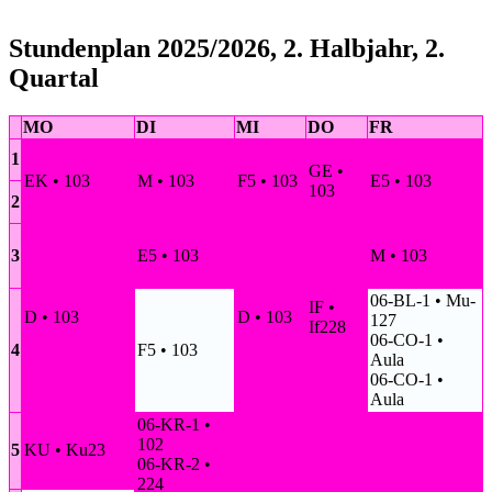
Stundenplan 2025/2026, 2. Halbjahr, 2.
Quartal
MO
DI
MI
DO
FR
1
GE •
EK • 103
M • 103
F5 • 103
E5 • 103
103
2
3
E5 • 103
M • 103
06-BL-1 • Mu-
IF •
D • 103
D • 103
127
If228
06-CO-1 •
4
F5 • 103
Aula
06-CO-1 •
Aula
06-KR-1 •
102
5
KU • Ku23
06-KR-2 •
224