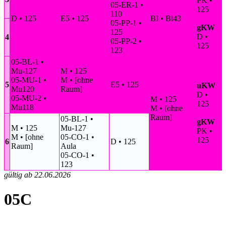
PK •
05-ER-1 •
125
110
D • 125
E5 • 125
BI • Bi43
05-PP-1 •
gKW
125
D •
4
05-PP-2 •
125
123
05-BL-1 •
Mu-127
M • 125
05-MU-1 •
M • [ohne
5
E5 • 125
uKW
Mu120
Raum]
D •
05-MU-2 •
M • 125
125
Mu118
M • [ohne
Raum]
05-BL-1 •
gKW
M • 125
Mu-127
PK •
M • [ohne
05-CO-1 •
125
6
D • 125
Raum]
Aula
05-CO-1 •
123
gültig ab 22.06.2026
05C