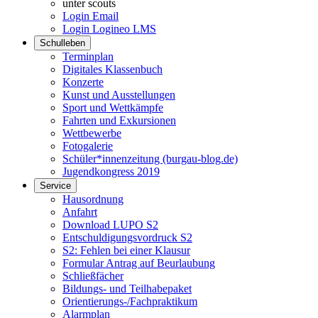
unter scouts
Login Email
Login Logineo LMS
Schulleben
Terminplan
Digitales Klassenbuch
Konzerte
Kunst und Ausstellungen
Sport und Wettkämpfe
Fahrten und Exkursionen
Wettbewerbe
Fotogalerie
Schüler*innenzeitung (burgau-blog.de)
Jugendkongress 2019
Service
Hausordnung
Anfahrt
Download LUPO S2
Entschuldigungsvordruck S2
S2: Fehlen bei einer Klausur
Formular Antrag auf Beurlaubung
Schließfächer
Bildungs- und Teilhabepaket
Orientierungs-/Fachpraktikum
Alarmplan