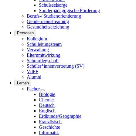
Schulseelsorge
Sonderpädagogische Förderung
Berufs-/ Studienorientierung
Gendermainstreaming
Gesundheitserziehung
Personen
Kollegium
Schulleitungsteam
Verwaltung
Elternmitwirkung
Schulpflegschaft
Schüler*innenvertretung (SV)
VdFF
Alumni
Lernen
Fächer
Biologie
Chemie
Deutsch
Englisch
Erdkunde/Geographie
Französisch
Geschichte
Informatik