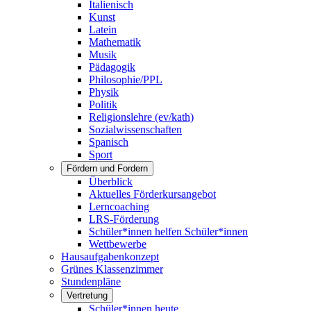
Italienisch
Kunst
Latein
Mathematik
Musik
Pädagogik
Philosophie/PPL
Physik
Politik
Religionslehre (ev/kath)
Sozialwissenschaften
Spanisch
Sport
Fördern und Fordern
Überblick
Aktuelles Förderkursangebot
Lerncoaching
LRS-Förderung
Schüler*innen helfen Schüler*innen
Wettbewerbe
Hausaufgabenkonzept
Grünes Klassenzimmer
Stundenpläne
Vertretung
Schüler*innen heute