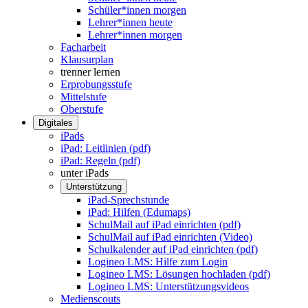
Schüler*innen morgen
Lehrer*innen heute
Lehrer*innen morgen
Facharbeit
Klausurplan
trenner lernen
Erprobungsstufe
Mittelstufe
Oberstufe
Digitales
iPads
iPad: Leitlinien (pdf)
iPad: Regeln (pdf)
unter iPads
Unterstützung
iPad-Sprechstunde
iPad: Hilfen (Edumaps)
SchulMail auf iPad einrichten (pdf)
SchulMail auf iPad einrichten (Video)
Schulkalender auf iPad einrichten (pdf)
Logineo LMS: Hilfe zum Login
Logineo LMS: Lösungen hochladen (pdf)
Logineo LMS: Unterstützungsvideos
Medienscouts