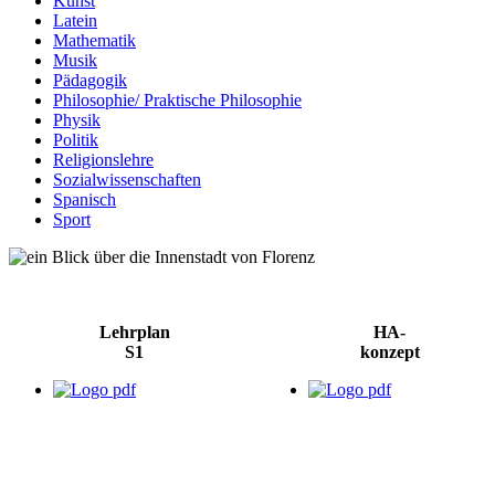
Kunst
Latein
Mathematik
Musik
Pädagogik
Philosophie/ Praktische Philosophie
Physik
Politik
Religionslehre
Sozialwissenschaften
Spanisch
Sport
Lehrplan
HA-
S1
konzept