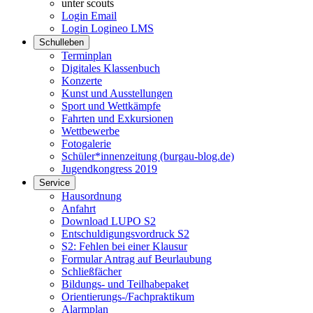
unter scouts
Login Email
Login Logineo LMS
Schulleben
Terminplan
Digitales Klassenbuch
Konzerte
Kunst und Ausstellungen
Sport und Wettkämpfe
Fahrten und Exkursionen
Wettbewerbe
Fotogalerie
Schüler*innenzeitung (burgau-blog.de)
Jugendkongress 2019
Service
Hausordnung
Anfahrt
Download LUPO S2
Entschuldigungsvordruck S2
S2: Fehlen bei einer Klausur
Formular Antrag auf Beurlaubung
Schließfächer
Bildungs- und Teilhabepaket
Orientierungs-/Fachpraktikum
Alarmplan