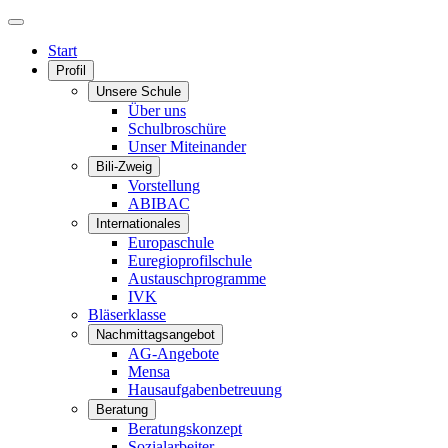
Start
Profil
Unsere Schule
Über uns
Schulbroschüre
Unser Miteinander
Bili-Zweig
Vorstellung
ABIBAC
Internationales
Europaschule
Euregioprofilschule
Austauschprogramme
IVK
Bläserklasse
Nachmittagsangebot
AG-Angebote
Mensa
Hausaufgabenbetreuung
Beratung
Beratungskonzept
Sozialarbeiter