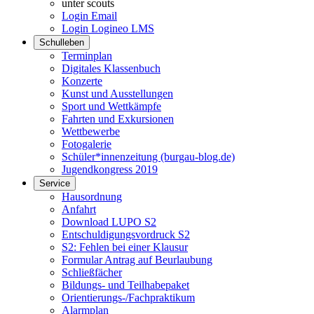
unter scouts
Login Email
Login Logineo LMS
Schulleben
Terminplan
Digitales Klassenbuch
Konzerte
Kunst und Ausstellungen
Sport und Wettkämpfe
Fahrten und Exkursionen
Wettbewerbe
Fotogalerie
Schüler*innenzeitung (burgau-blog.de)
Jugendkongress 2019
Service
Hausordnung
Anfahrt
Download LUPO S2
Entschuldigungsvordruck S2
S2: Fehlen bei einer Klausur
Formular Antrag auf Beurlaubung
Schließfächer
Bildungs- und Teilhabepaket
Orientierungs-/Fachpraktikum
Alarmplan