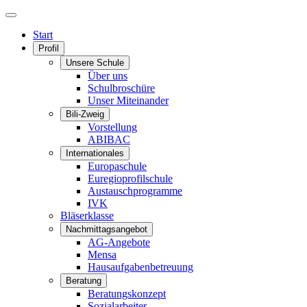
Start
Profil
Unsere Schule
Über uns
Schulbroschüre
Unser Miteinander
Bili-Zweig
Vorstellung
ABIBAC
Internationales
Europaschule
Euregioprofilschule
Austauschprogramme
IVK
Bläserklasse
Nachmittagsangebot
AG-Angebote
Mensa
Hausaufgabenbetreuung
Beratung
Beratungskonzept
Sozialarbeiter