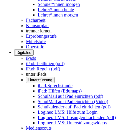
Schüler*innen morgen
Lehrer*innen heute
Lehrer*innen morgen
Facharbeit
Klausurplan
trenner lernen
Erprobungsstufe
Mittelstufe
Oberstufe
Digitales
iPads
iPad: Leitlinien (pdf)
iPad: Regeln (pdf)
unter iPads
Unterstützung
iPad-Sprechstunde
iPad: Hilfen (Edumaps)
SchulMail auf iPad einrichten (pdf)
SchulMail auf iPad einrichten (Video)
Schulkalender auf iPad einrichten (pdf)
Logineo LMS: Hilfe zum Login
Logineo LMS: Lösungen hochladen (pdf)
Logineo LMS: Unterstützungsvideos
Medienscouts