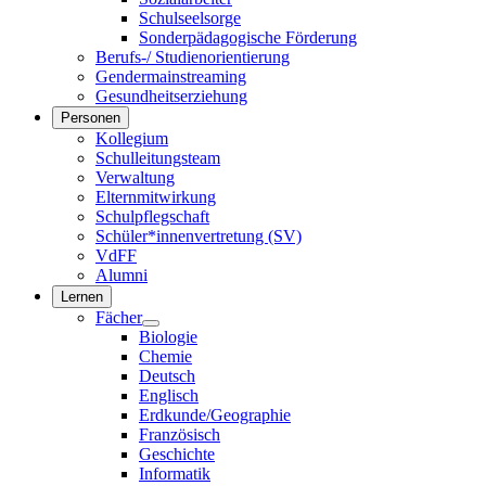
Schulseelsorge
Sonderpädagogische Förderung
Berufs-/ Studienorientierung
Gendermainstreaming
Gesundheitserziehung
Personen
Kollegium
Schulleitungsteam
Verwaltung
Elternmitwirkung
Schulpflegschaft
Schüler*innenvertretung (SV)
VdFF
Alumni
Lernen
Fächer
Biologie
Chemie
Deutsch
Englisch
Erdkunde/Geographie
Französisch
Geschichte
Informatik