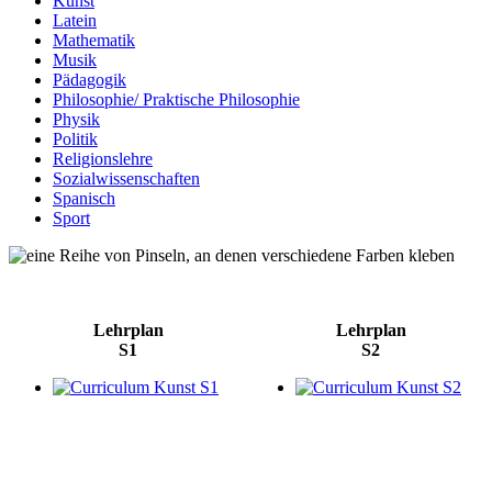
Kunst
Latein
Mathematik
Musik
Pädagogik
Philosophie/ Praktische Philosophie
Physik
Politik
Religionslehre
Sozialwissenschaften
Spanisch
Sport
Lehrplan
Lehrplan
S1
S2