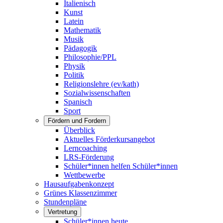
Italienisch
Kunst
Latein
Mathematik
Musik
Pädagogik
Philosophie/PPL
Physik
Politik
Religionslehre (ev/kath)
Sozialwissenschaften
Spanisch
Sport
Fördern und Fordern
Überblick
Aktuelles Förderkursangebot
Lerncoaching
LRS-Förderung
Schüler*innen helfen Schüler*innen
Wettbewerbe
Hausaufgabenkonzept
Grünes Klassenzimmer
Stundenpläne
Vertretung
Schüler*innen heute