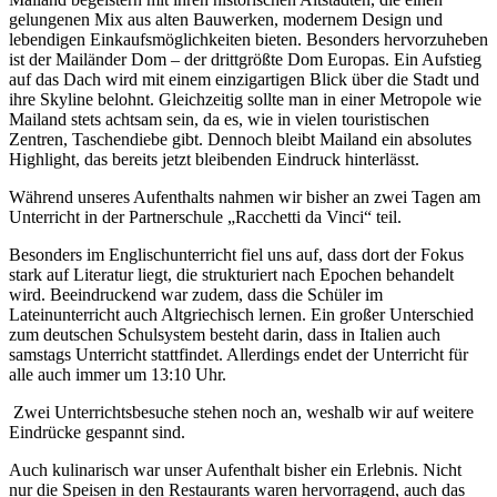
gelungenen Mix aus alten Bauwerken, modernem Design und
lebendigen Einkaufsmöglichkeiten bieten. Besonders hervorzuheben
ist der Mailänder Dom – der drittgrößte Dom Europas. Ein Aufstieg
auf das Dach wird mit einem einzigartigen Blick über die Stadt und
ihre Skyline belohnt. Gleichzeitig sollte man in einer Metropole wie
Mailand stets achtsam sein, da es, wie in vielen touristischen
Zentren, Taschendiebe gibt. Dennoch bleibt Mailand ein absolutes
Highlight, das bereits jetzt bleibenden Eindruck hinterlässt.
Während unseres Aufenthalts nahmen wir bisher an zwei Tagen am
Unterricht in der Partnerschule „Racchetti da Vinci“ teil.
Besonders im Englischunterricht fiel uns auf, dass dort der Fokus
stark auf Literatur liegt, die strukturiert nach Epochen behandelt
wird. Beeindruckend war zudem, dass die Schüler im
Lateinunterricht auch Altgriechisch lernen. Ein großer Unterschied
zum deutschen Schulsystem besteht darin, dass in Italien auch
samstags Unterricht stattfindet. Allerdings endet der Unterricht für
alle auch immer um 13:10 Uhr.
Zwei Unterrichtsbesuche stehen noch an, weshalb wir auf weitere
Eindrücke gespannt sind.
Auch kulinarisch war unser Aufenthalt bisher ein Erlebnis. Nicht
nur die Speisen in den Restaurants waren hervorragend, auch das