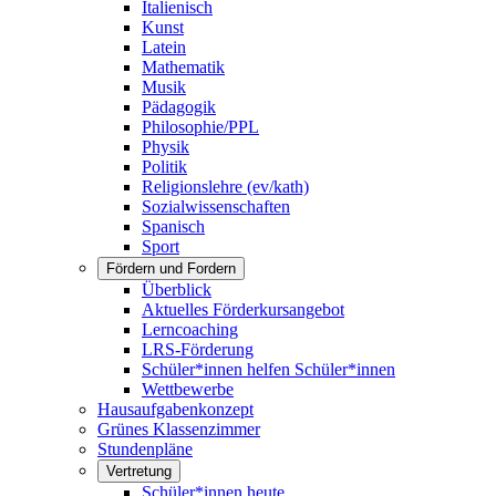
Italienisch
Kunst
Latein
Mathematik
Musik
Pädagogik
Philosophie/PPL
Physik
Politik
Religionslehre (ev/kath)
Sozialwissenschaften
Spanisch
Sport
Fördern und Fordern
Überblick
Aktuelles Förderkursangebot
Lerncoaching
LRS-Förderung
Schüler*innen helfen Schüler*innen
Wettbewerbe
Hausaufgabenkonzept
Grünes Klassenzimmer
Stundenpläne
Vertretung
Schüler*innen heute