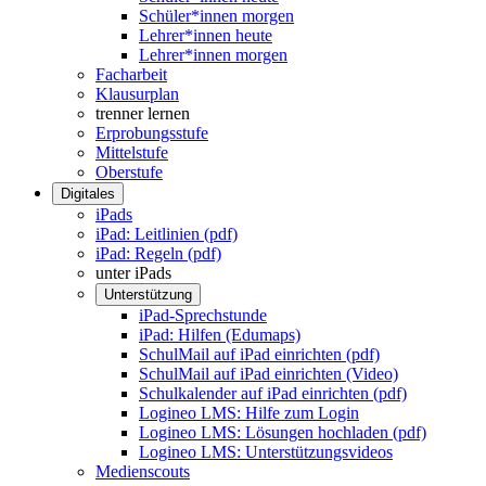
Schüler*innen morgen
Lehrer*innen heute
Lehrer*innen morgen
Facharbeit
Klausurplan
trenner lernen
Erprobungsstufe
Mittelstufe
Oberstufe
Digitales
iPads
iPad: Leitlinien (pdf)
iPad: Regeln (pdf)
unter iPads
Unterstützung
iPad-Sprechstunde
iPad: Hilfen (Edumaps)
SchulMail auf iPad einrichten (pdf)
SchulMail auf iPad einrichten (Video)
Schulkalender auf iPad einrichten (pdf)
Logineo LMS: Hilfe zum Login
Logineo LMS: Lösungen hochladen (pdf)
Logineo LMS: Unterstützungsvideos
Medienscouts