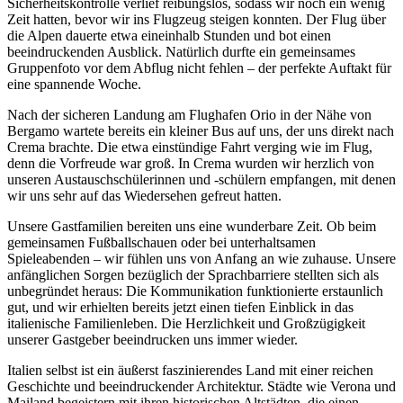
Sicherheitskontrolle verlief reibungslos, sodass wir noch ein wenig
Zeit hatten, bevor wir ins Flugzeug steigen konnten. Der Flug über
die Alpen dauerte etwa eineinhalb Stunden und bot einen
beeindruckenden Ausblick. Natürlich durfte ein gemeinsames
Gruppenfoto vor dem Abflug nicht fehlen – der perfekte Auftakt für
eine spannende Woche.
Nach der sicheren Landung am Flughafen Orio in der Nähe von
Bergamo wartete bereits ein kleiner Bus auf uns, der uns direkt nach
Crema brachte. Die etwa einstündige Fahrt verging wie im Flug,
denn die Vorfreude war groß. In Crema wurden wir herzlich von
unseren Austauschschülerinnen und -schülern empfangen, mit denen
wir uns sehr auf das Wiedersehen gefreut hatten.
Unsere Gastfamilien bereiten uns eine wunderbare Zeit. Ob beim
gemeinsamen Fußballschauen oder bei unterhaltsamen
Spieleabenden – wir fühlen uns von Anfang an wie zuhause. Unsere
anfänglichen Sorgen bezüglich der Sprachbarriere stellten sich als
unbegründet heraus: Die Kommunikation funktionierte erstaunlich
gut, und wir erhielten bereits jetzt einen tiefen Einblick in das
italienische Familienleben. Die Herzlichkeit und Großzügigkeit
unserer Gastgeber beeindrucken uns immer wieder.
Italien selbst ist ein äußerst faszinierendes Land mit einer reichen
Geschichte und beeindruckender Architektur. Städte wie Verona und
Mailand begeistern mit ihren historischen Altstädten, die einen