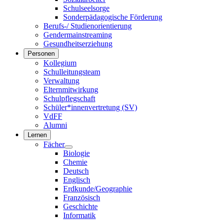
Schulseelsorge
Sonderpädagogische Förderung
Berufs-/ Studienorientierung
Gendermainstreaming
Gesundheitserziehung
Personen
Kollegium
Schulleitungsteam
Verwaltung
Elternmitwirkung
Schulpflegschaft
Schüler*innenvertretung (SV)
VdFF
Alumni
Lernen
Fächer
Biologie
Chemie
Deutsch
Englisch
Erdkunde/Geographie
Französisch
Geschichte
Informatik