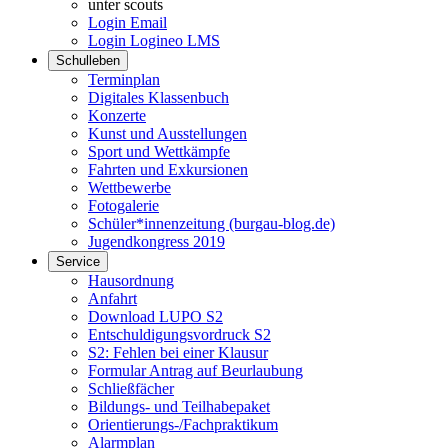
unter scouts
Login Email
Login Logineo LMS
Schulleben
Terminplan
Digitales Klassenbuch
Konzerte
Kunst und Ausstellungen
Sport und Wettkämpfe
Fahrten und Exkursionen
Wettbewerbe
Fotogalerie
Schüler*innenzeitung (burgau-blog.de)
Jugendkongress 2019
Service
Hausordnung
Anfahrt
Download LUPO S2
Entschuldigungsvordruck S2
S2: Fehlen bei einer Klausur
Formular Antrag auf Beurlaubung
Schließfächer
Bildungs- und Teilhabepaket
Orientierungs-/Fachpraktikum
Alarmplan