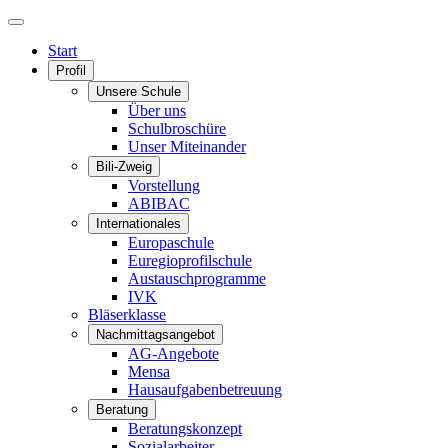
Start
Profil
Unsere Schule
Über uns
Schulbroschüre
Unser Miteinander
Bili-Zweig
Vorstellung
ABIBAC
Internationales
Europaschule
Euregioprofilschule
Austauschprogramme
IVK
Bläserklasse
Nachmittagsangebot
AG-Angebote
Mensa
Hausaufgabenbetreuung
Beratung
Beratungskonzept
Sozialarbeiter