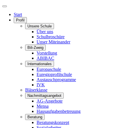
Start
Profil
Unsere Schule
Über uns
Schulbroschüre
Unser Miteinander
Bili-Zweig
Vorstellung
ABIBAC
Internationales
Europaschule
Euregioprofilschule
Austauschprogramme
IVK
Bläserklasse
Nachmittagsangebot
AG-Angebote
Mensa
Hausaufgabenbetreuung
Beratung
Beratungskonzept
Sozialarbeiter