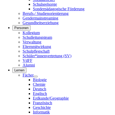
Schulseelsorge
Sonderpädagogische Förderung
Berufs-/ Studienorientierung
Gendermainstreaming
Gesundheitserziehung
Personen
Kollegium
Schulleitungsteam
Verwaltung
Elternmitwirkung
Schulpflegschaft
Schüler*innenvertretung (SV)
VdFF
Alumni
Lernen
Fächer
Biologie
Chemie
Deutsch
Englisch
Erdkunde/Geographie
Französisch
Geschichte
Informatik