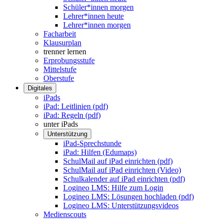
Schüler*innen morgen
Lehrer*innen heute
Lehrer*innen morgen
Facharbeit
Klausurplan
trenner lernen
Erprobungsstufe
Mittelstufe
Oberstufe
Digitales
iPads
iPad: Leitlinien (pdf)
iPad: Regeln (pdf)
unter iPads
Unterstützung
iPad-Sprechstunde
iPad: Hilfen (Edumaps)
SchulMail auf iPad einrichten (pdf)
SchulMail auf iPad einrichten (Video)
Schulkalender auf iPad einrichten (pdf)
Logineo LMS: Hilfe zum Login
Logineo LMS: Lösungen hochladen (pdf)
Logineo LMS: Unterstützungsvideos
Medienscouts