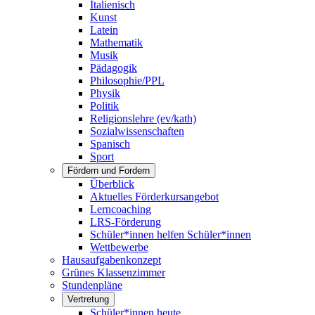
Italienisch
Kunst
Latein
Mathematik
Musik
Pädagogik
Philosophie/PPL
Physik
Politik
Religionslehre (ev/kath)
Sozialwissenschaften
Spanisch
Sport
Fördern und Fordern
Überblick
Aktuelles Förderkursangebot
Lerncoaching
LRS-Förderung
Schüler*innen helfen Schüler*innen
Wettbewerbe
Hausaufgabenkonzept
Grünes Klassenzimmer
Stundenpläne
Vertretung
Schüler*innen heute