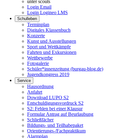
unter scouts
Login Email
Login Logineo LMS
Schulleben
Terminplan
Digitales Klassenbuch
Konzerte
Kunst und Ausstellungen
Sport und Wettkämpfe
Fahrten und Exkursionen
Wettbewerbe
Fotogalerie
Schüler*innenzeitung (burgau-blog.de)
Jugendkongress 2019
Service
Hausordnung
Anfahrt
Download LUPO S2
Entschuldigungsvordruck S2
S2: Fehlen bei einer Klausur
Formular Antrag auf Beurlaubung
Schließfächer
Bildungs- und Teilhabepaket
Orientierungs-/Fachpraktikum
Alarmplan