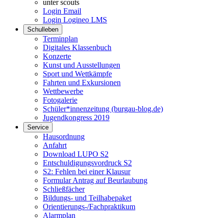
unter scouts
Login Email
Login Logineo LMS
Schulleben
Terminplan
Digitales Klassenbuch
Konzerte
Kunst und Ausstellungen
Sport und Wettkämpfe
Fahrten und Exkursionen
Wettbewerbe
Fotogalerie
Schüler*innenzeitung (burgau-blog.de)
Jugendkongress 2019
Service
Hausordnung
Anfahrt
Download LUPO S2
Entschuldigungsvordruck S2
S2: Fehlen bei einer Klausur
Formular Antrag auf Beurlaubung
Schließfächer
Bildungs- und Teilhabepaket
Orientierungs-/Fachpraktikum
Alarmplan