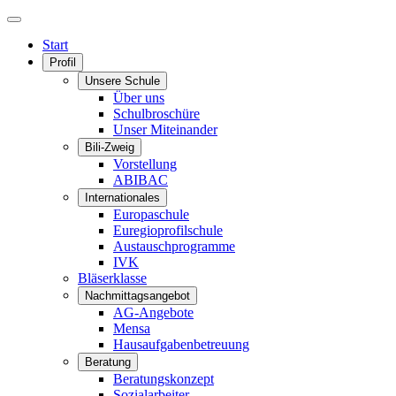
Start
Profil
Unsere Schule
Über uns
Schulbroschüre
Unser Miteinander
Bili-Zweig
Vorstellung
ABIBAC
Internationales
Europaschule
Euregioprofilschule
Austauschprogramme
IVK
Bläserklasse
Nachmittagsangebot
AG-Angebote
Mensa
Hausaufgabenbetreuung
Beratung
Beratungskonzept
Sozialarbeiter