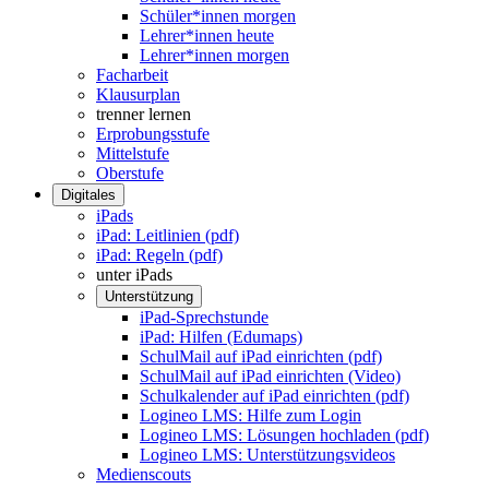
Schüler*innen morgen
Lehrer*innen heute
Lehrer*innen morgen
Facharbeit
Klausurplan
trenner lernen
Erprobungsstufe
Mittelstufe
Oberstufe
Digitales
iPads
iPad: Leitlinien (pdf)
iPad: Regeln (pdf)
unter iPads
Unterstützung
iPad-Sprechstunde
iPad: Hilfen (Edumaps)
SchulMail auf iPad einrichten (pdf)
SchulMail auf iPad einrichten (Video)
Schulkalender auf iPad einrichten (pdf)
Logineo LMS: Hilfe zum Login
Logineo LMS: Lösungen hochladen (pdf)
Logineo LMS: Unterstützungsvideos
Medienscouts