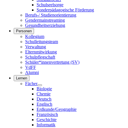
Schulseelsorge
Sonderpädagogische Förderung
Berufs-/ Studienorientierung
Gendermainstreaming
Gesundheitserziehung
Personen
Kollegium
Schulleitungsteam
Verwaltung
Elternmitwirkung
Schulpflegschaft
Schüler*innenvertretung (SV)
VdFF
Alumni
Lernen
Fächer
Biologie
Chemie
Deutsch
Englisch
Erdkunde/Geographie
Französisch
Geschichte
Informatik