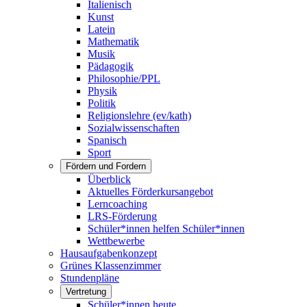
Italienisch
Kunst
Latein
Mathematik
Musik
Pädagogik
Philosophie/PPL
Physik
Politik
Religionslehre (ev/kath)
Sozialwissenschaften
Spanisch
Sport
Fördern und Fordern
Überblick
Aktuelles Förderkursangebot
Lerncoaching
LRS-Förderung
Schüler*innen helfen Schüler*innen
Wettbewerbe
Hausaufgabenkonzept
Grünes Klassenzimmer
Stundenpläne
Vertretung
Schüler*innen heute