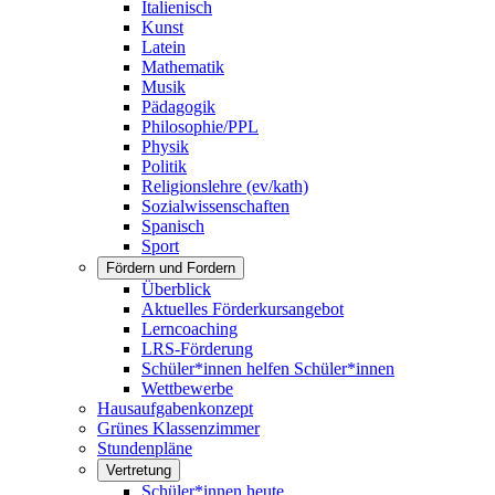
Italienisch
Kunst
Latein
Mathematik
Musik
Pädagogik
Philosophie/PPL
Physik
Politik
Religionslehre (ev/kath)
Sozialwissenschaften
Spanisch
Sport
Fördern und Fordern
Überblick
Aktuelles Förderkursangebot
Lerncoaching
LRS-Förderung
Schüler*innen helfen Schüler*innen
Wettbewerbe
Hausaufgabenkonzept
Grünes Klassenzimmer
Stundenpläne
Vertretung
Schüler*innen heute