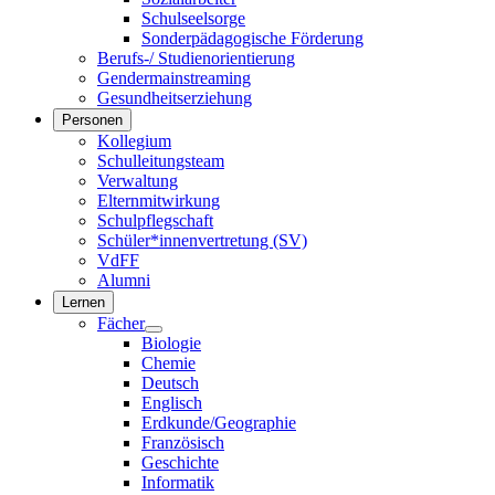
Schulseelsorge
Sonderpädagogische Förderung
Berufs-/ Studienorientierung
Gendermainstreaming
Gesundheitserziehung
Personen
Kollegium
Schulleitungsteam
Verwaltung
Elternmitwirkung
Schulpflegschaft
Schüler*innenvertretung (SV)
VdFF
Alumni
Lernen
Fächer
Biologie
Chemie
Deutsch
Englisch
Erdkunde/Geographie
Französisch
Geschichte
Informatik