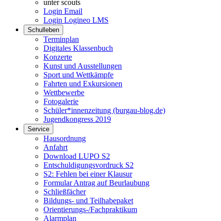
unter scouts
Login Email
Login Logineo LMS
Schulleben
Terminplan
Digitales Klassenbuch
Konzerte
Kunst und Ausstellungen
Sport und Wettkämpfe
Fahrten und Exkursionen
Wettbewerbe
Fotogalerie
Schüler*innenzeitung (burgau-blog.de)
Jugendkongress 2019
Service
Hausordnung
Anfahrt
Download LUPO S2
Entschuldigungsvordruck S2
S2: Fehlen bei einer Klausur
Formular Antrag auf Beurlaubung
Schließfächer
Bildungs- und Teilhabepaket
Orientierungs-/Fachpraktikum
Alarmplan