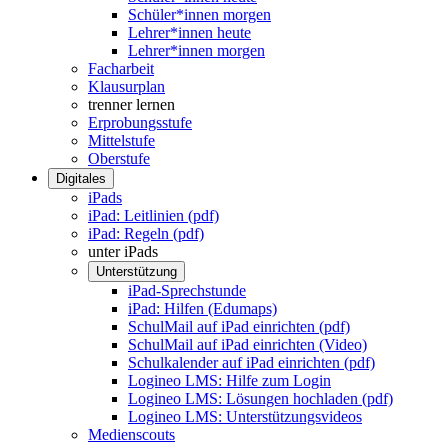
Schüler*innen morgen
Lehrer*innen heute
Lehrer*innen morgen
Facharbeit
Klausurplan
trenner lernen
Erprobungsstufe
Mittelstufe
Oberstufe
Digitales
iPads
iPad: Leitlinien (pdf)
iPad: Regeln (pdf)
unter iPads
Unterstützung
iPad-Sprechstunde
iPad: Hilfen (Edumaps)
SchulMail auf iPad einrichten (pdf)
SchulMail auf iPad einrichten (Video)
Schulkalender auf iPad einrichten (pdf)
Logineo LMS: Hilfe zum Login
Logineo LMS: Lösungen hochladen (pdf)
Logineo LMS: Unterstützungsvideos
Medienscouts