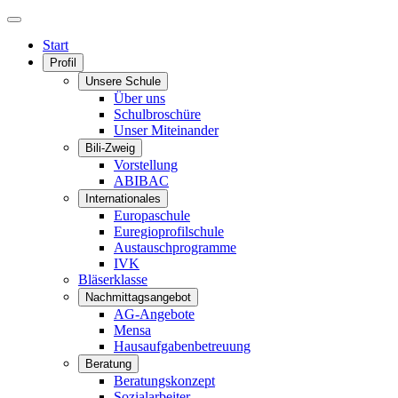
Start
Profil
Unsere Schule
Über uns
Schulbroschüre
Unser Miteinander
Bili-Zweig
Vorstellung
ABIBAC
Internationales
Europaschule
Euregioprofilschule
Austauschprogramme
IVK
Bläserklasse
Nachmittagsangebot
AG-Angebote
Mensa
Hausaufgabenbetreuung
Beratung
Beratungskonzept
Sozialarbeiter