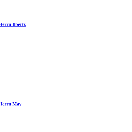
errn Ilbertz
:
Herrn May