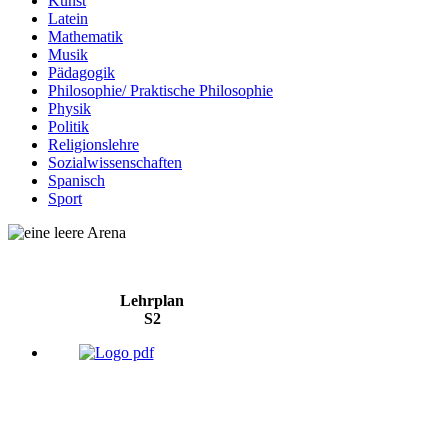
Kunst
Latein
Mathematik
Musik
Pädagogik
Philosophie/ Praktische Philosophie
Physik
Politik
Religionslehre
Sozialwissenschaften
Spanisch
Sport
Lehrplan
S2