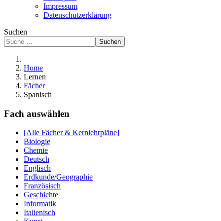
Impressum
Datenschutzerklärung
Suchen
Suchen
Home
Lernen
Fächer
Spanisch
Fach auswählen
[Alle Fächer & Kernlehrpläne]
Biologie
Chemie
Deutsch
Englisch
Erdkunde/Geographie
Französisch
Geschichte
Informatik
Italienisch