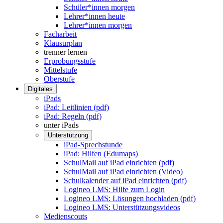
Schüler*innen morgen
Lehrer*innen heute
Lehrer*innen morgen
Facharbeit
Klausurplan
trenner lernen
Erprobungsstufe
Mittelstufe
Oberstufe
Digitales
iPads
iPad: Leitlinien (pdf)
iPad: Regeln (pdf)
unter iPads
Unterstützung
iPad-Sprechstunde
iPad: Hilfen (Edumaps)
SchulMail auf iPad einrichten (pdf)
SchulMail auf iPad einrichten (Video)
Schulkalender auf iPad einrichten (pdf)
Logineo LMS: Hilfe zum Login
Logineo LMS: Lösungen hochladen (pdf)
Logineo LMS: Unterstützungsvideos
Medienscouts