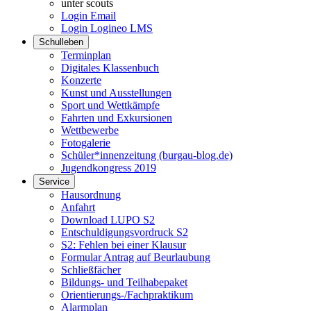
unter scouts
Login Email
Login Logineo LMS
Schulleben
Terminplan
Digitales Klassenbuch
Konzerte
Kunst und Ausstellungen
Sport und Wettkämpfe
Fahrten und Exkursionen
Wettbewerbe
Fotogalerie
Schüler*innenzeitung (burgau-blog.de)
Jugendkongress 2019
Service
Hausordnung
Anfahrt
Download LUPO S2
Entschuldigungsvordruck S2
S2: Fehlen bei einer Klausur
Formular Antrag auf Beurlaubung
Schließfächer
Bildungs- und Teilhabepaket
Orientierungs-/Fachpraktikum
Alarmplan