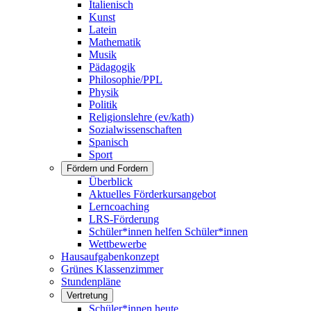
Italienisch
Kunst
Latein
Mathematik
Musik
Pädagogik
Philosophie/PPL
Physik
Politik
Religionslehre (ev/kath)
Sozialwissenschaften
Spanisch
Sport
Fördern und Fordern
Überblick
Aktuelles Förderkursangebot
Lerncoaching
LRS-Förderung
Schüler*innen helfen Schüler*innen
Wettbewerbe
Hausaufgabenkonzept
Grünes Klassenzimmer
Stundenpläne
Vertretung
Schüler*innen heute