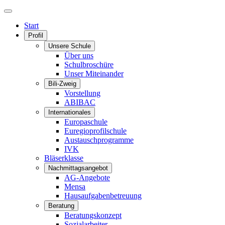
Start
Profil
Unsere Schule
Über uns
Schulbroschüre
Unser Miteinander
Bili-Zweig
Vorstellung
ABIBAC
Internationales
Europaschule
Euregioprofilschule
Austauschprogramme
IVK
Bläserklasse
Nachmittagsangebot
AG-Angebote
Mensa
Hausaufgabenbetreuung
Beratung
Beratungskonzept
Sozialarbeiter