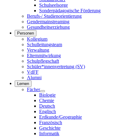
Schulseelsorge
Sonderpädagogische Förderung
Berufs-/ Studienorientierung
Gendermainstreaming
Gesundheitserziehung
Personen
Kollegium
Schulleitungsteam
Verwaltung
Elternmitwirkung
Schulpflegschaft
Schüler*innenvertretung (SV)
VdFF
Alumni
Lernen
Fächer
Biologie
Chemie
Deutsch
Englisch
Erdkunde/Geographie
Französisch
Geschichte
Informatik