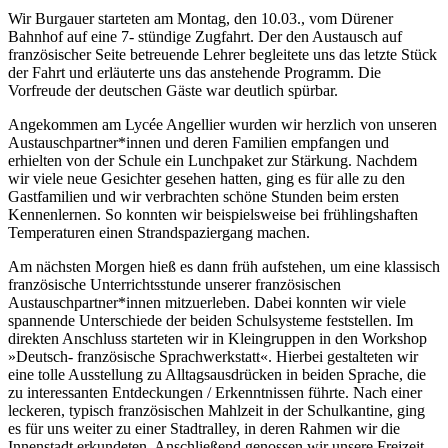
Wir Burgauer starteten am Montag, den 10.03., vom Dürener
Bahnhof auf eine 7- stündige Zugfahrt. Der den Austausch auf
französischer Seite betreuende Lehrer begleitete uns das letzte Stück
der Fahrt und erläuterte uns das anstehende Programm. Die
Vorfreude der deutschen Gäste war deutlich spürbar.
Angekommen am Lycée Angellier wurden wir herzlich von unseren
Austauschpartner*innen und deren Familien empfangen und
erhielten von der Schule ein Lunchpaket zur Stärkung. Nachdem
wir viele neue Gesichter gesehen hatten, ging es für alle zu den
Gastfamilien und wir verbrachten schöne Stunden beim ersten
Kennenlernen. So konnten wir beispielsweise bei frühlingshaften
Temperaturen einen Strandspaziergang machen.
Am nächsten Morgen hieß es dann früh aufstehen, um eine klassisch
französische Unterrichtsstunde unserer französischen
Austauschpartner*innen mitzuerleben. Dabei konnten wir viele
spannende Unterschiede der beiden Schulsysteme feststellen. Im
direkten Anschluss starteten wir in Kleingruppen in den Workshop
»Deutsch- französische Sprachwerkstatt«. Hierbei gestalteten wir
eine tolle Ausstellung zu Alltagsausdrücken in beiden Sprache, die
zu interessanten Entdeckungen / Erkenntnissen führte. Nach einer
leckeren, typisch französischen Mahlzeit in der Schulkantine, ging
es für uns weiter zu einer Stadtralley, in deren Rahmen wir die
Innenstadt erkundeten. Anschließend genossen wir unsere Freizeit.