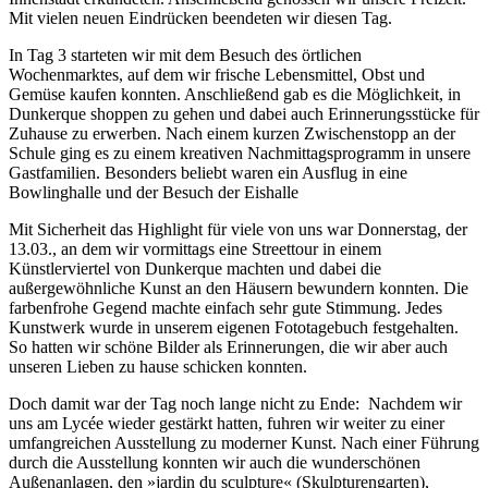
Mit vielen neuen Eindrücken beendeten wir diesen Tag.
In Tag 3 starteten wir mit dem Besuch des örtlichen
Wochenmarktes, auf dem wir frische Lebensmittel, Obst und
Gemüse kaufen konnten. Anschließend gab es die Möglichkeit, in
Dunkerque shoppen zu gehen und dabei auch Erinnerungsstücke für
Zuhause zu erwerben. Nach einem kurzen Zwischenstopp an der
Schule ging es zu einem kreativen Nachmittagsprogramm in unsere
Gastfamilien. Besonders beliebt waren ein Ausflug in eine
Bowlinghalle und der Besuch der Eishalle
Mit Sicherheit das Highlight für viele von uns war Donnerstag, der
13.03., an dem wir vormittags eine Streettour in einem
Künstlerviertel von Dunkerque machten und dabei die
außergewöhnliche Kunst an den Häusern bewundern konnten. Die
farbenfrohe Gegend machte einfach sehr gute Stimmung. Jedes
Kunstwerk wurde in unserem eigenen Fototagebuch festgehalten.
So hatten wir schöne Bilder als Erinnerungen, die wir aber auch
unseren Lieben zu hause schicken konnten.
Doch damit war der Tag noch lange nicht zu Ende: Nachdem wir
uns am Lycée wieder gestärkt hatten, fuhren wir weiter zu einer
umfangreichen Ausstellung zu moderner Kunst. Nach einer Führung
durch die Ausstellung konnten wir auch die wunderschönen
Außenanlagen, den »jardin du sculpture« (Skulpturengarten),