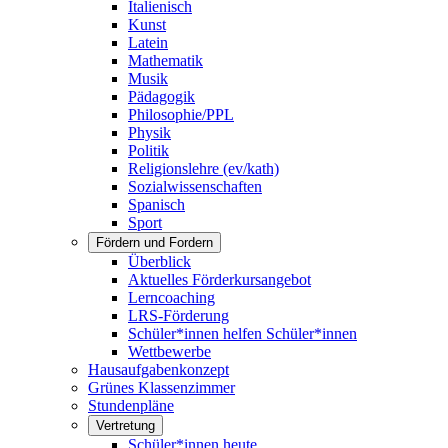
Italienisch
Kunst
Latein
Mathematik
Musik
Pädagogik
Philosophie/PPL
Physik
Politik
Religionslehre (ev/kath)
Sozialwissenschaften
Spanisch
Sport
Fördern und Fordern
Überblick
Aktuelles Förderkursangebot
Lerncoaching
LRS-Förderung
Schüler*innen helfen Schüler*innen
Wettbewerbe
Hausaufgabenkonzept
Grünes Klassenzimmer
Stundenpläne
Vertretung
Schüler*innen heute