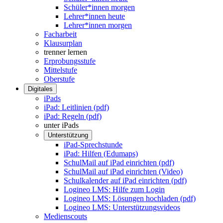
Schüler*innen morgen
Lehrer*innen heute
Lehrer*innen morgen
Facharbeit
Klausurplan
trenner lernen
Erprobungsstufe
Mittelstufe
Oberstufe
Digitales
iPads
iPad: Leitlinien (pdf)
iPad: Regeln (pdf)
unter iPads
Unterstützung
iPad-Sprechstunde
iPad: Hilfen (Edumaps)
SchulMail auf iPad einrichten (pdf)
SchulMail auf iPad einrichten (Video)
Schulkalender auf iPad einrichten (pdf)
Logineo LMS: Hilfe zum Login
Logineo LMS: Lösungen hochladen (pdf)
Logineo LMS: Unterstützungsvideos
Medienscouts