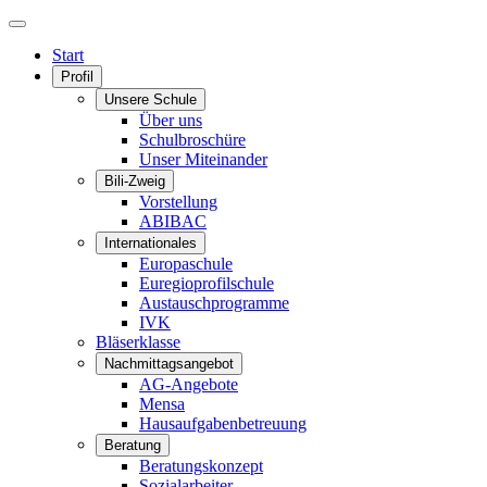
Start
Profil
Unsere Schule
Über uns
Schulbroschüre
Unser Miteinander
Bili-Zweig
Vorstellung
ABIBAC
Internationales
Europaschule
Euregioprofilschule
Austauschprogramme
IVK
Bläserklasse
Nachmittagsangebot
AG-Angebote
Mensa
Hausaufgabenbetreuung
Beratung
Beratungskonzept
Sozialarbeiter