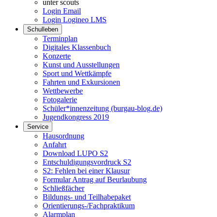
unter scouts
Login Email
Login Logineo LMS
Schulleben
Terminplan
Digitales Klassenbuch
Konzerte
Kunst und Ausstellungen
Sport und Wettkämpfe
Fahrten und Exkursionen
Wettbewerbe
Fotogalerie
Schüler*innenzeitung (burgau-blog.de)
Jugendkongress 2019
Service
Hausordnung
Anfahrt
Download LUPO S2
Entschuldigungsvordruck S2
S2: Fehlen bei einer Klausur
Formular Antrag auf Beurlaubung
Schließfächer
Bildungs- und Teilhabepaket
Orientierungs-/Fachpraktikum
Alarmplan