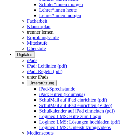
Schüler*innen morgen
Lehrer*innen heute
Lehrer*innen morgen
Facharbeit
Klausurplan
trenner lernen
Erprobungsstufe
Mittelstufe
Oberstufe
Digitales
iPads
iPad: Leitlinien (pdf)
iPad: Regeln (pdf)
unter iPads
Unterstützung
iPad-Sprechstunde
iPad: Hilfen (Edumaps)
SchulMail auf iPad einrichten (pdf)
SchulMail auf iPad einrichten (Video)
Schulkalender auf iPad einrichten (pdf)
Logineo LMS: Hilfe zum Login
Logineo LMS: Lösungen hochladen (pdf)
Logineo LMS: Unterstützungsvideos
Medienscouts