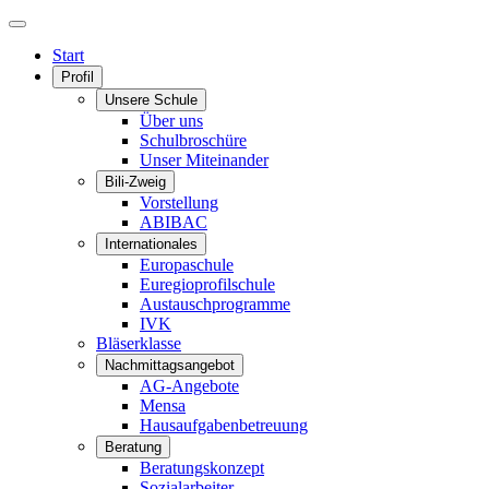
Start
Profil
Unsere Schule
Über uns
Schulbroschüre
Unser Miteinander
Bili-Zweig
Vorstellung
ABIBAC
Internationales
Europaschule
Euregioprofilschule
Austauschprogramme
IVK
Bläserklasse
Nachmittagsangebot
AG-Angebote
Mensa
Hausaufgabenbetreuung
Beratung
Beratungskonzept
Sozialarbeiter