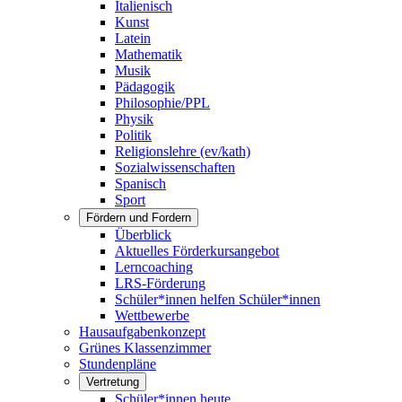
Italienisch
Kunst
Latein
Mathematik
Musik
Pädagogik
Philosophie/PPL
Physik
Politik
Religionslehre (ev/kath)
Sozialwissenschaften
Spanisch
Sport
Fördern und Fordern
Überblick
Aktuelles Förderkursangebot
Lerncoaching
LRS-Förderung
Schüler*innen helfen Schüler*innen
Wettbewerbe
Hausaufgabenkonzept
Grünes Klassenzimmer
Stundenpläne
Vertretung
Schüler*innen heute