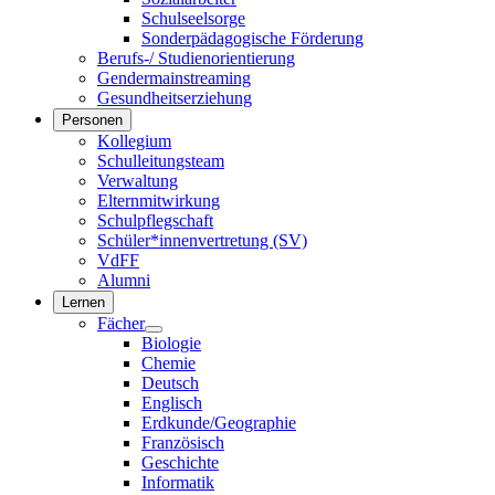
Schulseelsorge
Sonderpädagogische Förderung
Berufs-/ Studienorientierung
Gendermainstreaming
Gesundheitserziehung
Personen
Kollegium
Schulleitungsteam
Verwaltung
Elternmitwirkung
Schulpflegschaft
Schüler*innenvertretung (SV)
VdFF
Alumni
Lernen
Fächer
Biologie
Chemie
Deutsch
Englisch
Erdkunde/Geographie
Französisch
Geschichte
Informatik