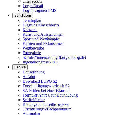
unter scouts
Login Email
Login Logineo LMS
Schulleben
Terminplan
Digitales Klassenbuch
Konzerte
Kunst und Ausstellungen
Sport und Wettkämpfe
Fahrten und Exkursionen
Wettbewerbe
Fotogalerie
Schüler*innenzeitung (burgau-blog.de)
Jugendkongress 2019
Service
Hausordnung
Anfahrt
Download LUPO S2
Entschuldigungsvordruck S2
S2: Fehlen bei einer Klausur
Formular Antrag auf Beurlaubung
Schließfächer
Bildungs- und Teilhabepaket
Orientierungs-/Fachpraktikum
Alarmplan